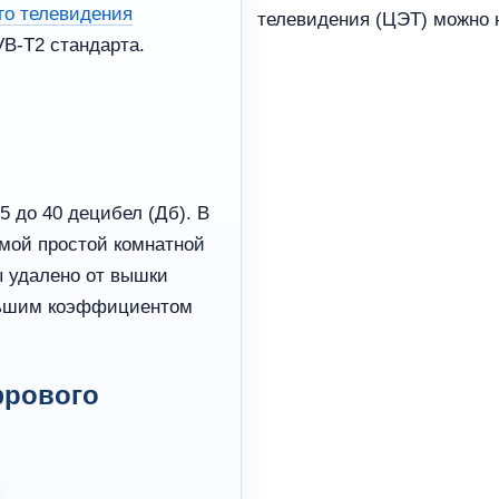
го телевидения
телевидения (ЦЭТ) можно
B-T2 стандарта.
 до 40 децибел (Дб). В
амой простой комнатной
ы удалено от вышки
ольшим коэффициентом
фрового