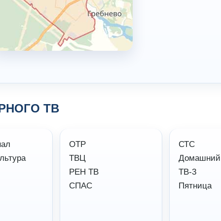
РНОГО ТВ
нал
ОТР
СТС
льтура
ТВЦ
Домашний
РЕН ТВ
ТВ-3
СПАС
Пятница