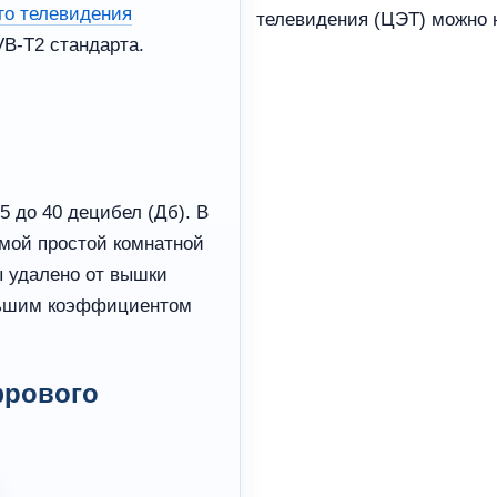
го телевидения
телевидения (ЦЭТ) можно
B-T2 стандарта.
 до 40 децибел (Дб). В
амой простой комнатной
ы удалено от вышки
ольшим коэффициентом
фрового